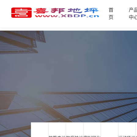
首
产
首
页
中
页
产
品
中
技
心
术
支
资
持
讯
中
施
心
工
案
例
联
电
系
话
我
咨
们
询