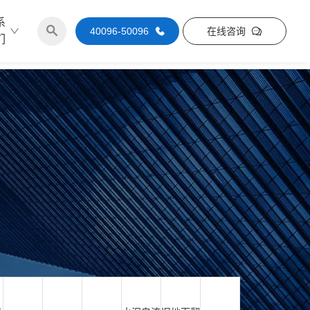
系
40096-50096
在线咨询
们