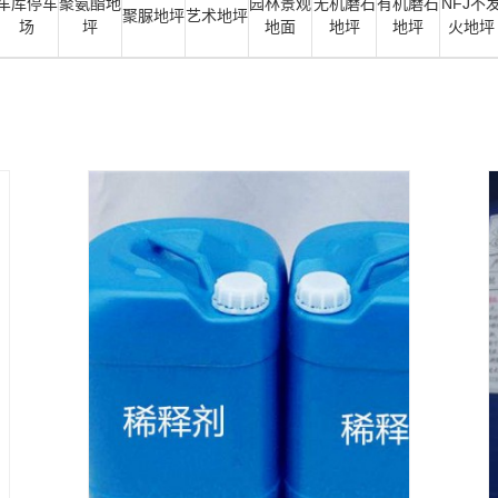
车库停车
聚氨酯地
园林景观
无机磨石
有机磨石
NFJ不
聚脲地坪
艺术地坪
场
坪
地面
地坪
地坪
火地坪