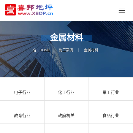
首
页
产
品
金属材料
中
技
心
术
HOME
施工案例
金属材料
支
资
持
讯
中
施
心
工
电子行业
化工行业
军工行业
案
例
联
电
系
话
教育行业
政府机关
食品行业
我
咨
们
询