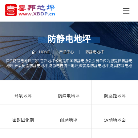
首
页
产
品
防静电地坪
中
技
心
术
HOME
产品中心
防静电地坪
支
扶余防静电地坪厂家-喜邦地坪公司是中国防静电协会会员单位为您提供防静电
资
地坪,环氧树脂防静电地坪,防静电自流平地坪,聚氨酯防静电地坪,防腐防静电地
持
讯
坪,PVC防静电地板,导静电地坪,抗静电地坪,超耐磨防静电地坪,NFJ不发火防静
电地坪等防静电地坪材料及施工服务,为航天科技所施工的环氧树脂防静电自流
中
平地坪通过了《四川航天计量测试研究所》现场质检
施
心
工
环氧地坪
防静电地坪
防腐蚀地坪
案
例
联
电
系
话
密封固化剂
耐磨地坪
运动场地面
我
咨
们
询