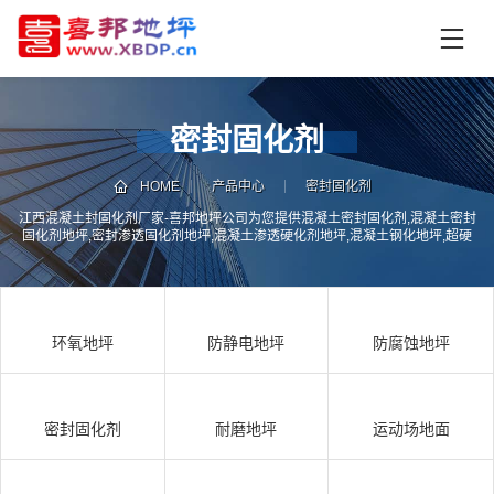
首
页
产
品
密封固化剂
中
技
心
术
HOME
产品中心
密封固化剂
支
江西混凝土封固化剂厂家-喜邦地坪公司为您提供混凝土密封固化剂,混凝土密封
资
固化剂地坪,密封渗透固化剂地坪,混凝土渗透硬化剂地坪,混凝土钢化地坪,超硬
持
讯
地坪材料及旧地面翻新,地面起尘起灰起砂处理,地面维修翻新服务
中
施
心
工
环氧地坪
防静电地坪
防腐蚀地坪
案
例
联
电
系
话
密封固化剂
耐磨地坪
运动场地面
我
咨
们
询