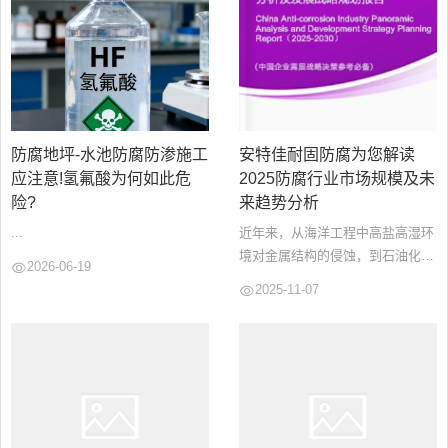
防腐地坪-水池防腐防渗施工
安特佳耐固防腐为您解读
应注意!氢氟酸为何如此危
2025防腐行业市场规模及未
险?
来趋势分析
...
近年来，从海洋工程中高盐高湿环
境对金属结构的侵蚀，到石油化工
2026-06-19
领域复杂介质对管道设备的破坏，
2025-11-07
再到日常建筑因环境因素导致的结
构劣化，腐蚀现象无处不在。...