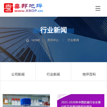
首
页
产
品
行业新闻
中
技
心
术
HOME
资讯中心
行业新闻
支
资
持
讯
中
施
心
工
公司新闻
行业新闻
地坪百科
案
例
联
电
系
话
我
咨
们
询