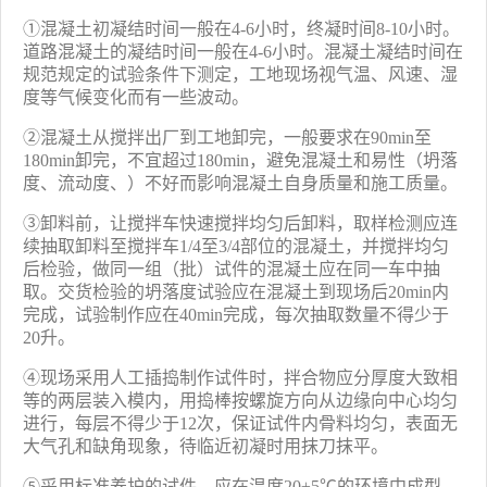
①混凝土初凝结时间一般在4-6小时，终凝时间8-10小时。
道路混凝土的凝结时间一般在4-6小时。混凝土凝结时间在
规范规定的试验条件下测定，工地现场视气温、风速、湿
度等气候变化而有一些波动。
②混凝土从搅拌出厂到工地卸完，一般要求在90min至
180min卸完，不宜超过180min，避免混凝土和易性（坍落
度、流动度、）不好而影响混凝土自身质量和施工质量。
③卸料前，让搅拌车快速搅拌均匀后卸料，取样检测应连
续抽取卸料至搅拌车1/4至3/4部位的混凝土，并搅拌均匀
后检验，做同一组（批）试件的混凝土应在同一车中抽
取。交货检验的坍落度试验应在混凝土到现场后20min内
完成，试验制作应在40min完成，每次抽取数量不得少于
20升。
④现场采用人工插捣制作试件时，拌合物应分厚度大致相
等的两层装入模内，用捣棒按螺旋方向从边缘向中心均匀
进行，每层不得少于12次，保证试件内骨料均匀，表面无
大气孔和缺角现象，待临近初凝时用抹刀抹平。
⑤采用标准养护的试件，应在温度20±5℃的环境中成型、