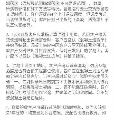
塌落度（须按规范明确塌落度,不可要求范围）、数量、
所浇筑部位和施工方法等情况。若遇临时变更交货数量或
交货时间时，客户须提前4个小时通知调度，但调度可适
当调整供货时间；客户应对已出货的《混凝土送货单》予
以签认和结算。
2
、
每次订货客户应准确计算混凝土用量，若因客户原因
致使送料超出实际需要时，客户应签认《混凝土送货单》
并给予结算。混凝土供应中因客户方原因造成暂停供时，
客户应及时通知并暂停发货，但对已发出厂的混凝土，客
户应予以签认《混凝土送货单》并给予结算。
3
、
混凝土送到工地后，客户应确认该车混凝土强度及塌
落度是否符合该工程部位使用，客户应在混凝土到达现场
90分钟内卸货完毕。当客户超时卸货应与试验室技术员沟
通：一、在能保证质量的前提下由技术员添加外加剂进行
调整，以延缓混凝土凝结；二、若不能保证质量时，客户
应降低标号或者用作它途，并签单注明卸货时间。绝不能
使混凝土凝结在罐体。
4
、数量验收客户可采取过磅形式随时抽验，以当天该批
次
3
车砼的平均重量为抽验结果，按配合比进行换算，如