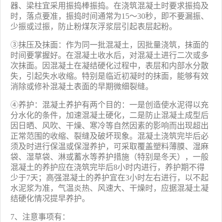
器、梁柱宜采用振捣棒振捣。在浇筑混凝土时要求振捣及
时，落点要准，振捣时间通常为15～30秒，即不要漏振、
少振或过振，防止粉煤灰浮浆层引起表层起粉。
③抹压及抹面：作为同一批混凝土，因批量浇筑，抹面的
时间要掌握好。在混凝土收水后，对混凝土进行二次或多
次抹面。因混凝土在凝结硬化过程中，表层和内部水分散
失，引起失水收缩。特别是临近初凝时的抹面，能够有效
消除或修补混凝土表面的早期微细裂缝。
④
养护：混凝土养护有两个目的：一是创造使水泥得以充
分水化的条件，加速混凝土硬化，二是防止混凝土成型后
因日晒、风吹、干燥、寒冷等自然因素的影响而出现超出
正常范围的收缩、裂缝及破坏现象。混凝土浇筑完毕后必
须及时进行保温或保湿养护，可采取覆盖塑料薄膜、湿麻
袋、湿草袋、淋或蓄水等养护措施（特别是冬天），一般
混凝土的养护应在浇筑完毕后8小时内进行，养护期不得
少于7天；高强混凝土的养护宜在3小时左右进行，以不起
水泥浆为准，气温炎热、风速大、干燥时，应据混凝土凝
结硬化情况提早养护。
7、
注意事项有：