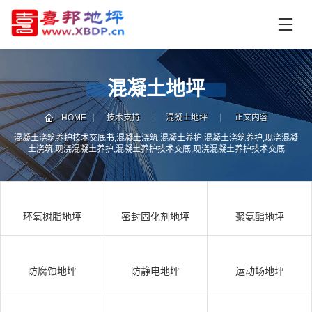
首
页
产
品
混凝土地坪
中
技
心
术
HOME
技术支持
混凝土地坪
正文内容
支
混凝土浇筑养护技术交底书,混凝土浇筑,混凝土养护,混凝土浇筑养护,现浇混凝
资
土浇筑,现浇混凝土养护,混凝土养护技术交底,现浇混凝土养护技术交底
持
讯
中
施
心
工
环氧树脂地坪
密封固化剂地坪
聚氨酯地坪
案
例
联
电
系
话
防腐蚀地坪
防静电地坪
运动场地坪
我
咨
们
询