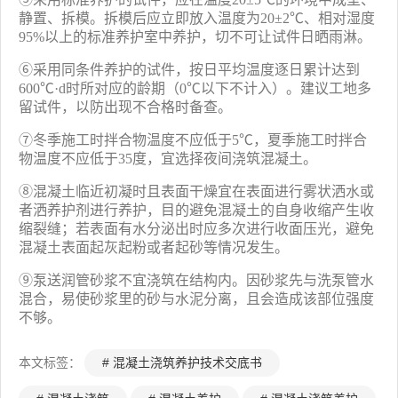
静置、拆模。拆模后应立即放入温度为20±2℃、相对湿度
95%以上的标准养护室中养护，切不可让试件日晒雨淋。
⑥采用同条件养护的试件，按日平均温度逐日累计达到
600℃·d时所对应的龄期（0℃以下不计入）。建议工地多
留试件，以防出现不合格时备查。
⑦冬季施工时拌合物温度不应低于5℃，夏季施工时拌合
物温度不应低于35度，宜选择夜间浇筑混凝土。
⑧混凝土临近初凝时且表面干燥宜在表面进行雾状洒水或
者洒养护剂进行养护，目的避免混凝土的自身收缩产生收
缩裂缝；若表面有水分泌出时应多次进行收面压光，避免
混凝土表面起灰起粉或者起砂等情况发生。
⑨泵送润管砂浆不宜浇筑在结构内。因砂浆先与洗泵管水
混合，易使砂浆里的砂与水泥分离，且会造成该部位强度
不够。
本文标签：
# 混凝土浇筑养护技术交底书