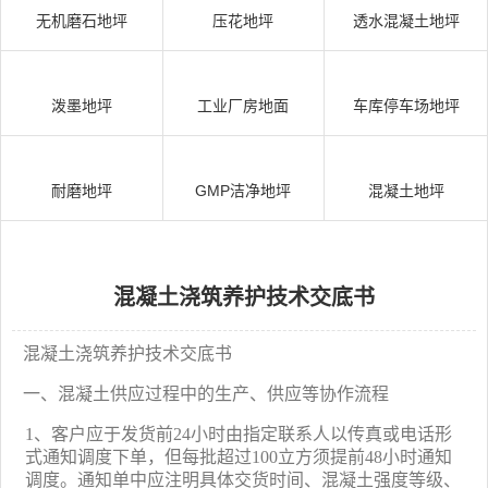
无机磨石地坪
压花地坪
透水混凝土地坪
泼墨地坪
工业厂房地面
车库停车场地坪
耐磨地坪
GMP洁净地坪
混凝土地坪
混凝土浇筑养护技术交底书
混凝土浇筑养护技术交底书
一、混凝土供应过程中的生产、供应等协作流程
1
、客户应于发货前
24
小时由指定联系人以传真或电话形
式通知调度下单，但每批超过
100
立方须提前
48
小时通知
调度。
通知单中应注明具体交货时间、混凝土强度等级、