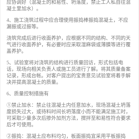
应协调好（混凝土的和易性、坍落度，禁止工人私自往混
凝土里加水）。
4
、施工浇筑过程中应合理使用振捣棒振捣混凝土，不应
漏振或过振等。
浇筑完成后进行收面养护，应根据不同的结构、不同的天
气进行收面养护，有必要时应采取湿麻袋或薄膜等进行覆
盖养护。
5
、试验室将对浇筑的结构进行质量回访，形式包括电
话，现场向相关负责人或施工员进行了解。将其质量备案
记录，形成台帐。对客户提出的宝贵意见试验室将着手解
决并提高混凝土的质量。
6
、
质量控制措施有
①禁止加水：禁止往混凝土内任意加水，现场混凝土坍落
度损失过大，或待料时间长坍落度小而不能满足施工时，
可采取少量多次后掺外加剂方法，搅拌至和易性符合要求
后才可使用。
②
振捣：混凝土应布料均匀，板面振捣宜采用平板振捣