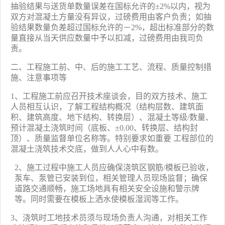
抽验结果与送货单数量误差在国标允许的±
2%
以内，视为
双方对混凝土方量没有异议，过磅费用由客户负责；如抽
验结果数量负差超过国标允许的－
2%
，超出标准部分的数
量直接从当天供应数量中予以扣减，过磅费用由我司负
责。
二、工程施工前、中、后的施工工艺、流程、质量控制措
施、注意事项等
1
、工程施工前应召开技术座谈会，目的双方技术、施工
人员相互认识，了解工程结构概况（结构层数、建筑面
积、建筑高度、地下结构、转换层）、混凝土等级
/
数量、
预计混凝土浇筑时间（底板、±
0.00
、转换层、结构封
顶）、质量监督单位名称等。特别要求如重要 工程部位的
混凝土浇筑技术交底，做到人人心中有数。
2
、施工过程中施工人员应确保浇筑区钢筋
/
模板已验收，
泵车、泵管已安装到位，相关管理人员现场监督；确保
道路交通顺畅，施工场地具有相关安全设施和警示牌
等。同时需要在模板上洒水使模板湿润等工作。
3
、浇筑时工地技术员须与现场负责人沟通，对相关工作