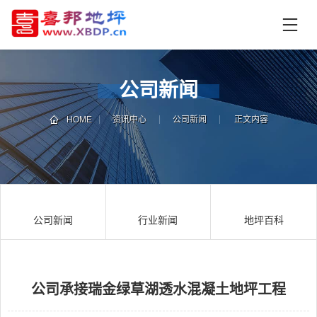
首
页
产
品
公司新闻
中
技
心
术
HOME
资讯中心
公司新闻
正文内容
支
资
持
讯
中
施
心
工
公司新闻
行业新闻
地坪百科
案
例
联
电
系
话
我
咨
们
询
公司承接瑞金绿草湖透水混凝土地坪工程