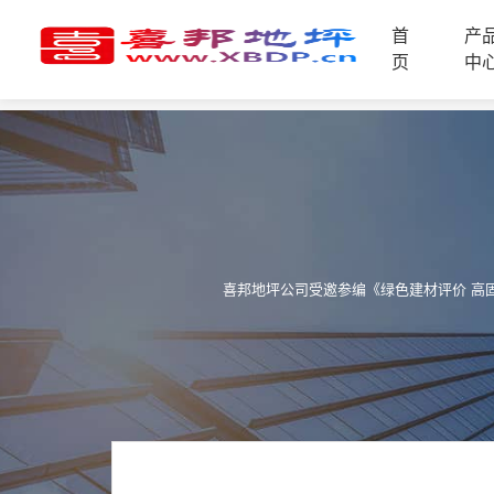
首
产
首
页
中
页
产
品
中
技
心
术
支
资
持
讯
中
喜邦地坪公司受邀参编《绿色建材评价 高
施
心
工
案
例
联
电
系
话
我
咨
们
询