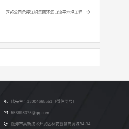
喜邦公司承接江铜集团环氧自流平地坪工程
陆先生：13004665551（微信同号）
553893375@qq.com
鹰潭市高新技术开发区林安智慧商贸城B4-34