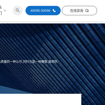
系
40096-50096
在线咨询
们
质量的一种认可,同时也是一种鞭策,喜邦防